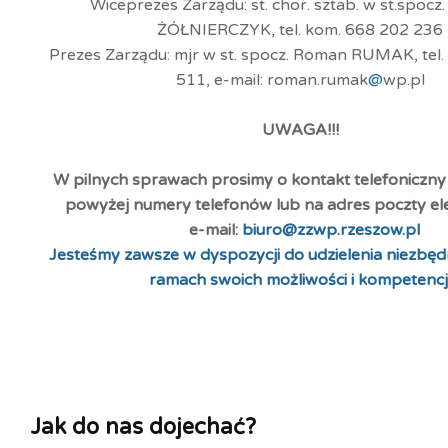
Wiceprezes Zarządu: st. chor. sztab. w st.spocz
ŻÓŁNIERCZYK, tel. kom. 668 202 236
Prezes Zarządu: mjr w st. spocz. Roman RUMAK, tel.
511, e-mail: roman.rumak
@
wp.pl
UWAGA!!!
W pilnych sprawach prosimy o kontakt telefoniczn
powyżej numery telefonów lub na adres poczty ele
e-mail:
biuro@zzwp.rzeszow.pl
Jesteśmy zawsze w dyspozycji do udzielenia niezbę
ramach swoich możliwości i kompetencj
Jak do nas dojechać?